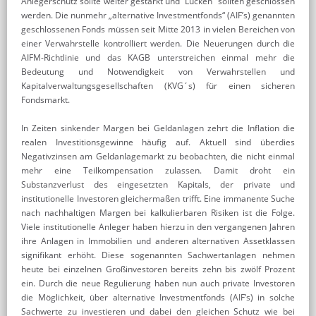
Anlegerschutz sollte weiter gestärkt und “Lücken” sollten geschlossen
werden. Die nunmehr „alternative Investmentfonds“ (AIF’s) genannten
geschlossenen Fonds müssen seit Mitte 2013 in vielen Bereichen von
einer Verwahrstelle kontrolliert werden. Die Neuerungen durch die
AIFM-Richtlinie und das KAGB unterstreichen einmal mehr die
Bedeutung und Notwendigkeit von Verwahrstellen und
Kapitalverwaltungsgesellschaften (KVG´s) für einen sicheren
Fondsmarkt.
In Zeiten sinkender Margen bei Geldanlagen zehrt die Inflation die
realen Investitionsgewinne häufig auf. Aktuell sind überdies
Negativzinsen am Geldanlagemarkt zu beobachten, die nicht einmal
mehr eine Teilkompensation zulassen. Damit droht ein
Substanzverlust des eingesetzten Kapitals, der private und
institutionelle Investoren gleichermaßen trifft. Eine immanente Suche
nach nachhaltigen Margen bei kalkulierbaren Risiken ist die Folge.
Viele institutionelle Anleger haben hierzu in den vergangenen Jahren
ihre Anlagen in Immobilien und anderen alternativen Assetklassen
signifikant erhöht. Diese sogenannten Sachwertanlagen nehmen
heute bei einzelnen Großinvestoren bereits zehn bis zwölf Prozent
ein. Durch die neue Regulierung haben nun auch private Investoren
die Möglichkeit, über alternative Investmentfonds (AIF’s) in solche
Sachwerte zu investieren und dabei den gleichen Schutz wie bei